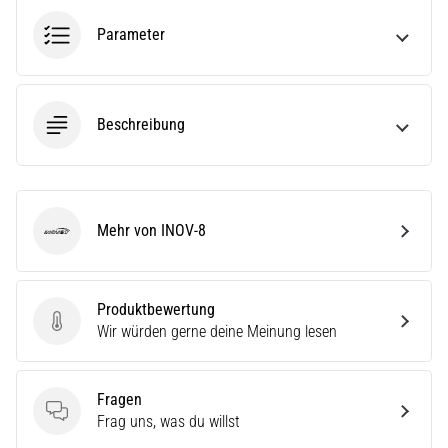
ausgeführt,
Parameter
wo…
6. 8. 2026
•
Beschreibung
Lesedauer 7 min
Läuferknie:
Ursachen,
Behandlung
Mehr von INOV-8
und
INOV-8
Prävention
Das
Produktbewertung
Läuferknie,
Produktbewertung
Wir würden gerne deine Meinung lesen
auch
bekannt
als
Fragen
Iliotibiales
Fragen
Frag uns, was du willst
Bandsyndrom