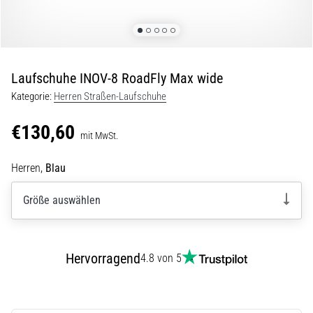
Beep-
Test:
Was
steckt
dahinter?
Laufschuhe INOV-8 RoadFly Max wide
In
Kategorie:
Herren Straßen-Laufschuhe
der
Praxis
€130,60
mit MwSt.
testet
der
Herren,
Blau
Shuttle-
Run
Schnelligkeit,
Größe auswählen
Agilität
und
Richtungswechsel.
Hervorragend
4.8 von 5
Wie
wird
er
korrekt