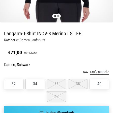
und
nach
dem
Laufen
Knieschmerzen
Langarm-T-Shirt INOV-8 Merino LS TEE
treffen
jeden
Kategorie:
Damen Laufshirts
Läufer
mindestens
€71,00
mit MwSt.
einmal
im
Damen,
Schwarz
Leben
–
Größentabelle
egal
ob
32
34
36
38
40
Hobbysportler
oder
42
Profi.
Was
sind
In den Warenkorb