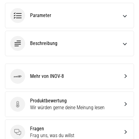
stechenden
Fersenschmerzen?
Eine
Parameter
der
häufigsten
Ursachen
ist
Beschreibung
die…
Alle
Mehr von INOV-8
Artikel
INOV-8
anzeigen
Produktbewertung
Produktbewertung
Wir würden gerne deine Meinung lesen
Fragen
Fragen
Frag uns, was du willst