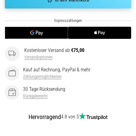
die…
5. 8. 2026
•
Lesedauer 6 min
Plantarfasziitis:
Kostenloser Versand ab
€75,00
Symptome,
Versandoptionen
Ursachen
und
Kauf auf Rechnung, PayPal & mehr
Behandlung
Zahlungsmöglichkeiten
Leidest
30 Tage Rücksendung
du
Rückgaberecht
beim
oder
nach
Hervorragend
4.8 von 5
dem
Laufen
unter