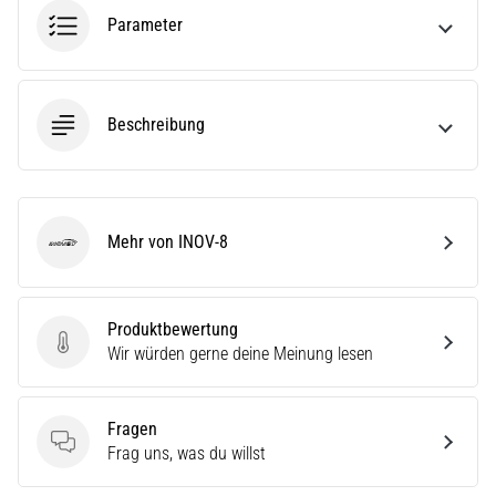
ausgeführt,
Parameter
wo…
6. 8. 2026
Beschreibung
•
Lesedauer 7 min
Läuferknie:
Ursachen,
Behandlung
Mehr von INOV-8
INOV-8
und
Prävention
Das
Produktbewertung
Produktbewertung
Läuferknie,
Wir würden gerne deine Meinung lesen
auch
bekannt
als
Fragen
Iliotibiales
Fragen
Frag uns, was du willst
Bandsyndrom