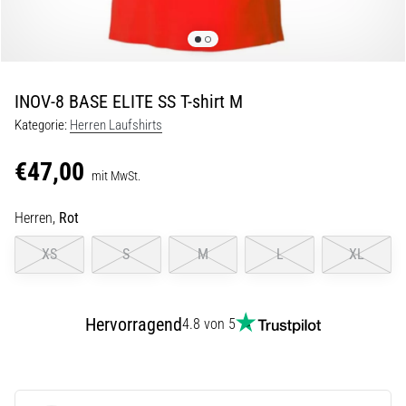
Beep-
Test:
Was
steckt
dahinter?
INOV-8 BASE ELITE SS T-shirt M
In
Kategorie:
Herren Laufshirts
der
Praxis
€47,00
mit MwSt.
testet
der
Herren,
Rot
Shuttle-
Run
XS
S
M
L
XL
Schnelligkeit,
Agilität
und
Richtungswechsel.
Hervorragend
4.8 von 5
Wie
wird
er
korrekt