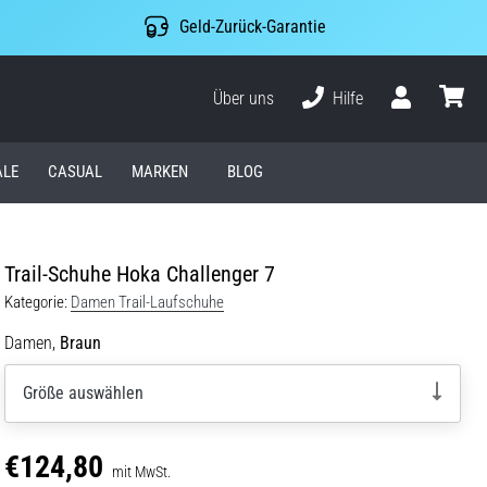
Geld-Zurück-Garantie
Über uns
Hilfe
Benutzer
Waren
ALE
CASUAL
MARKEN
BLOG
Trail-Schuhe Hoka Challenger 7
Kategorie:
Damen Trail-Laufschuhe
Damen,
Braun
Größe auswählen
€124,80
mit MwSt.