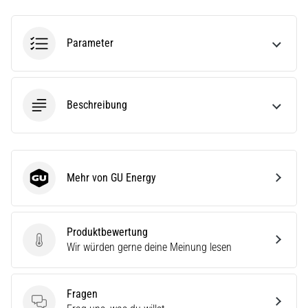
ausgeführt,
wo…
Parameter
6. 8. 2026
•
Lesedauer 7 min
Beschreibung
Läuferknie:
Ursachen,
Behandlung
und
Mehr von GU Energy
Prävention
GU Energy
Das
Läuferknie,
Produktbewertung
auch
Produktbewertung
Wir würden gerne deine Meinung lesen
bekannt
als
Iliotibiales
Fragen
Bandsyndrom
Fragen