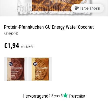
Beep-
Test:
Farbe ändern
Was
steckt
dahinter?
Protein-Pfannkuchen GU Energy Wafel Coconut
In
Kategorie:
der
Praxis
€1,94
mit MwSt.
testet
der
Shuttle-
Run
Schnelligkeit,
Agilität
und
Richtungswechsel.
Wie
Hervorragend
wird
4.8 von 5
er
korrekt