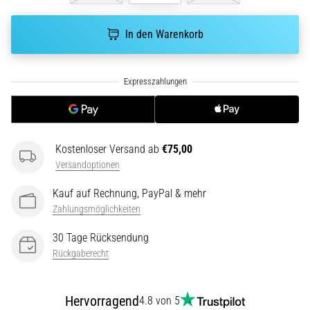
In den Warenkorb
5. 8. 2026
•
Lesedauer 8 min
Kohlenhydrat-
Superkompensation:
Wie
beeinflusst
Kostenloser Versand ab
€75,00
sie
Versandoptionen
die
Laufleistung?
Kauf auf Rechnung, PayPal & mehr
Es
Zahlungsmöglichkeiten
heißt,
30 Tage Rücksendung
dass
Rückgaberecht
Kohlenhydrat-
Superkompensation
die
Hervorragend
4.8 von 5
Ausdauerleistung