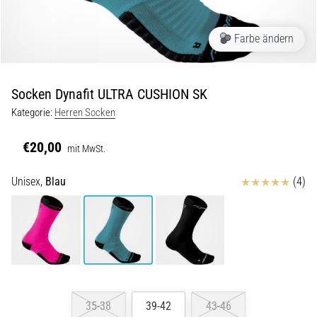
Symptome,
Ursachen
und
Farbe ändern
Behandlung
Leidest
Socken Dynafit ULTRA CUSHION SK
du
beim
Kategorie:
Herren Socken
oder
nach
€20,00
mit MwSt.
dem
Laufen
Bewertungen
Unisex,
Blau
(4)
unter
stechenden
Fersenschmerzen?
Eine
der
häufigsten
Ursachen
ist
35-38
39-42
43-46
die…