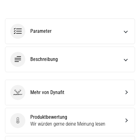
steigert.
Stimmt
das
wirklich?
Finde
Parameter
heraus,
woraus…
Beschreibung
Alle
Artikel
anzeigen
Mehr von Dynafit
Dynafit
Produktbewertung
Produktbewertung
Wir würden gerne deine Meinung lesen