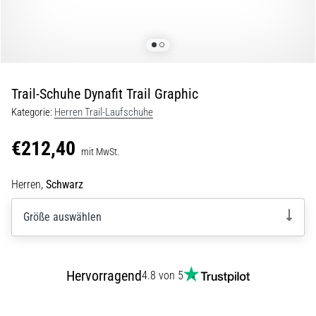
und
Prävention
Das
Läuferknie,
auch
bekannt
Trail-Schuhe Dynafit Trail Graphic
als
Kategorie:
Herren Trail-Laufschuhe
Iliotibiales
Bandsyndrom
€212,40
(ITBS),
mit MwSt.
ist
ein
Herren,
Schwarz
weit
verbreitetes
Größe auswählen
gesundheitliches
Problem,
…
Hervorragend
4.8 von 5
6. 8. 2026