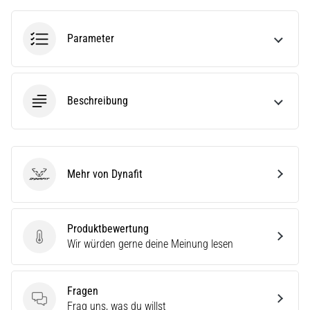
•
Lesedauer 8 min
Laufschuhe
Parameter
mit
mehr
Dämpfung
Beschreibung
Welche
sind
die
TOP-
Modelle
Mehr von Dynafit
Dynafit
von
Laufschuhen
mit
Produktbewertung
hoher
Produktbewertung
Wir würden gerne deine Meinung lesen
Dämpfung?
Entdecke
gedämpfte
Fragen
Schuhe
Fragen
Frag uns, was du willst
für