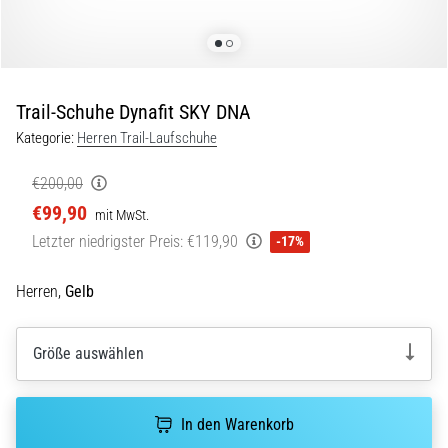
Beep-
Test:
Was
steckt
dahinter?
Trail-Schuhe Dynafit SKY DNA
In
Kategorie:
Herren Trail-Laufschuhe
der
Praxis
€200,00
testet
€99,90
mit MwSt.
der
Letzter niedrigster Preis:
€119,90
Shuttle-
-17%
Run
Schnelligkeit,
Herren,
Gelb
Agilität
und
Richtungswechsel.
Größe auswählen
Wie
wird
er
In den Warenkorb
korrekt