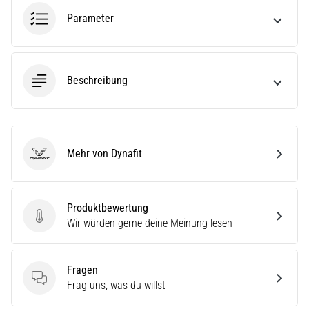
(ITBS),
ist
Parameter
ein
weit
verbreitetes
gesundheitliches
Beschreibung
Problem,
…
Mehr von Dynafit
Alle
Dynafit
Artikel
anzeigen
Produktbewertung
Produktbewertung
Wir würden gerne deine Meinung lesen
Fragen
Fragen
Frag uns, was du willst