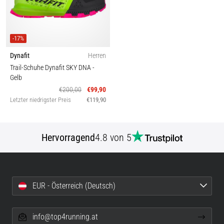
-17%
Dynafit
Herren
Trail-Schuhe Dynafit SKY DNA
-
Gelb
€200,00
€99,90
Letzter niedrigster Preis
€119,90
Hervorragend
4.8 von 5
EUR - Österreich (Deutsch)
info@top4running.at