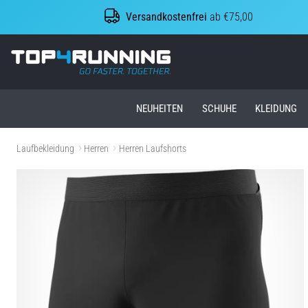
Versandkostenfrei
ab €75,00
Top4Running.at
NEUHEITEN
SCHUHE
KLEIDUNG
Laufbekleidung
Herren
Herren Laufshorts