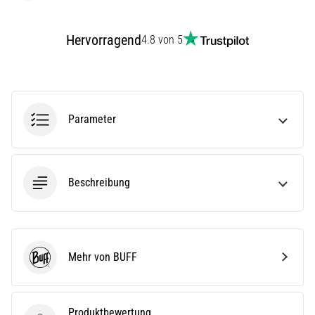
stechenden
Fersenschmerzen?
Eine
Hervorragend
4.8 von 5
der
häufigsten
Ursachen
ist
die…
Parameter
Alle
Artikel
Beschreibung
anzeigen
Mehr von BUFF
BUFF
Produktbewertung