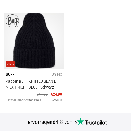
-14%
BUFF
Unisex
Kappen BUFF KNITTED BEANIE
NILAH NIGHT BLUE
- Schwarz
€41,38
€24,90
Letzter niedrigster Preis
€29,00
Hervorragend
4.8 von 5