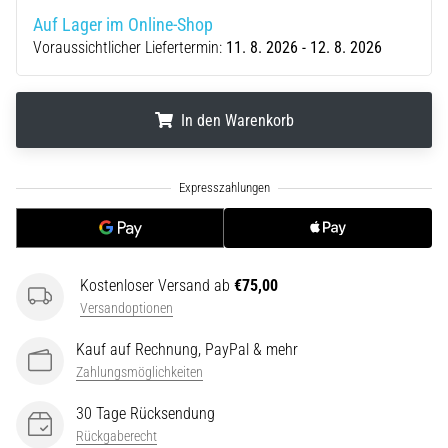
die…
Auf Lager im Online-Shop
Voraussichtlicher Liefertermin:
11. 8. 2026 - 12. 8. 2026
5. 8. 2026
•
Lesedauer 6 min
In den Warenkorb
Plantarfasziitis:
Symptome,
.
.
.
Ursachen
und
Behandlung
Leidest
Kostenloser Versand ab
€75,00
du
Versandoptionen
beim
oder
Kauf auf Rechnung, PayPal & mehr
nach
Zahlungsmöglichkeiten
dem
Laufen
30 Tage Rücksendung
unter
Rückgaberecht