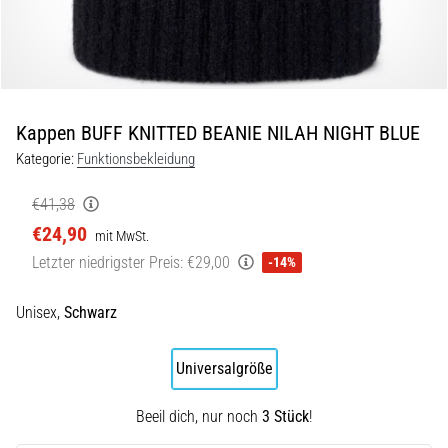
und
nach
dem
Laufen
Knieschmerzen
Kappen BUFF KNITTED BEANIE NILAH NIGHT BLUE
treffen
jeden
Kategorie:
Funktionsbekleidung
Läufer
mindestens
€41,38
einmal
€24,90
mit MwSt.
im
Letzter niedrigster Preis:
€29,00
-14%
Leben
–
egal
Unisex,
Schwarz
ob
Hobbysportler
Universalgröße
oder
Profi.
Beeil dich, nur noch
3 Stück
!
Was
sind