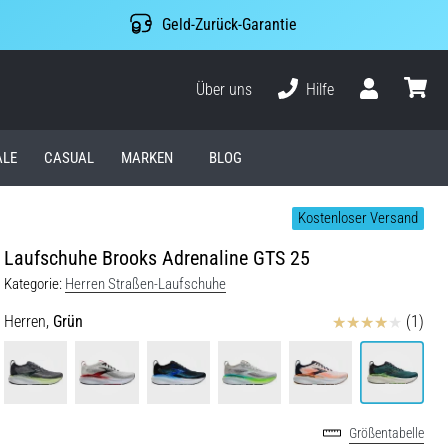
Geld-Zurück-Garantie
Über uns
Hilfe
Benutzer
Waren
ALE
CASUAL
MARKEN
BLOG
Kostenloser Versand
Laufschuhe Brooks Adrenaline GTS 25
Kategorie:
Herren Straßen-Laufschuhe
Bewertungen
Herren,
Grün
(1)
Größentabelle