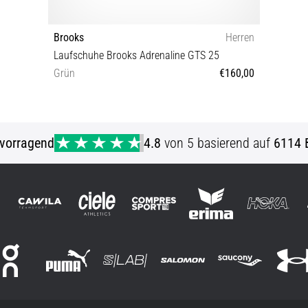
Brooks
Herren
Laufschuhe Brooks Adrenaline GTS 25
Grün
€160,00
40 40½ 41 42 42½ 43 44 44½ 45 45½ 46
46½ 47½ 48½ 49½
vorragend
4.8
von 5 basierend auf
6114 