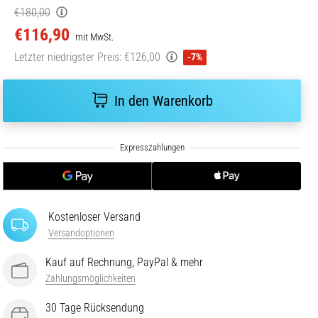
€180,00
€116,90
mit MwSt.
Letzter niedrigster Preis:
€126,00
-7%
In den Warenkorb
Kostenloser Versand
Versandoptionen
Kauf auf Rechnung, PayPal & mehr
Zahlungsmöglichkeiten
30 Tage Rücksendung