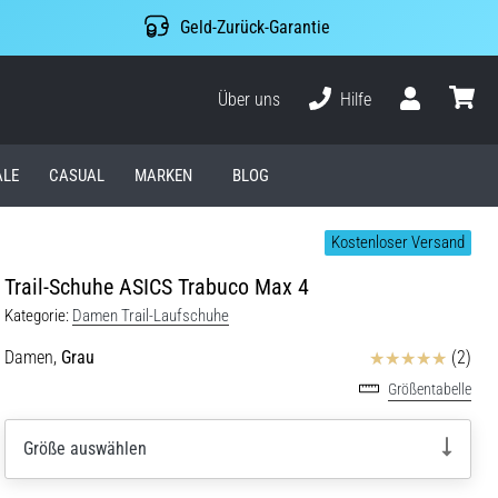
Geld-Zurück-Garantie
Über uns
Hilfe
Benutzer
Waren
ALE
CASUAL
MARKEN
BLOG
Kostenloser Versand
Trail-Schuhe ASICS Trabuco Max 4
Kategorie:
Damen Trail-Laufschuhe
Bewertungen
Damen,
Grau
(2)
Größentabelle
Größe auswählen