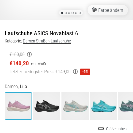
Beep-
Test:
Farbe ändern
Was
steckt
dahinter?
Laufschuhe ASICS Novablast 6
In
Kategorie:
Damen Straßen-Laufschuhe
der
Praxis
€160,00
testet
€140,20
mit MwSt.
der
Letzter niedrigster Preis:
€149,00
Shuttle-
-6%
Run
Schnelligkeit,
Damen,
Lila
Agilität
und
Richtungswechsel.
Wie
wird
er
Größentabelle
korrekt