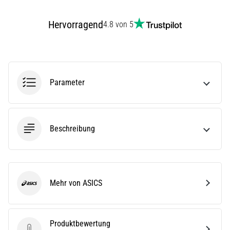
(ITBS),
ist
Hervorragend
ein
4.8 von 5
weit
verbreitetes
gesundheitliches
Problem,
…
Parameter
Alle
Artikel
Beschreibung
anzeigen
Mehr von ASICS
ASICS
Produktbewertung