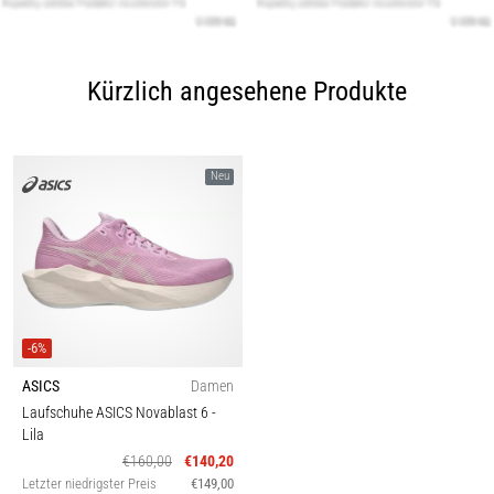
Kürzlich angesehene Produkte
Neu
-6%
ASICS
Damen
Laufschuhe ASICS Novablast 6
-
Lila
€160,00
€140,20
Letzter niedrigster Preis
€149,00