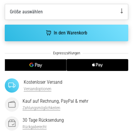
ausgeführt,
wo…
Größe auswählen
6. 8. 2026
In den Warenkorb
•
Lesedauer 7 min
Läuferknie:
Ursachen,
Behandlung
und
Prävention
Kostenloser Versand
Das
Versandoptionen
Läuferknie,
Kauf auf Rechnung, PayPal & mehr
auch
bekannt
Zahlungsmöglichkeiten
als
30 Tage Rücksendung
Iliotibiales
Rückgaberecht
Bandsyndrom