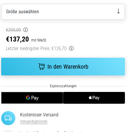
Größe auswählen
€200,00
€137,20
mit MwSt.
Letzter niedrigster Preis:
€126,70
In den Warenkorb
Kostenloser Versand
Versandoptionen