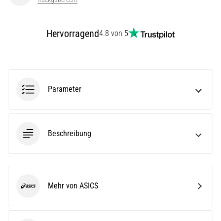
(ITBS),
ist
ein
Hervorragend
4.8 von 5
weit
verbreitetes
gesundheitliches
Problem,
…
Parameter
Alle
Artikel
Beschreibung
anzeigen
Mehr von ASICS
ASICS