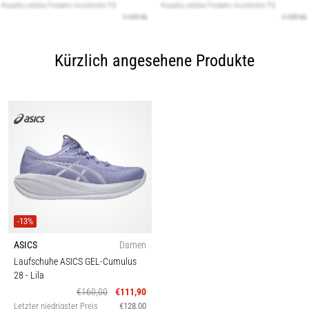
Kürzlich angesehene Produkte
-13%
ASICS
Damen
Laufschuhe ASICS GEL-Cumulus
28
- Lila
€160,00
€111,90
Letzter niedrigster Preis
€128,00