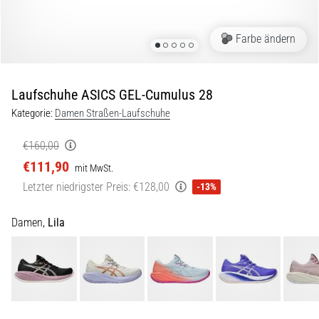
Beep-
Test:
Was
Farbe ändern
steckt
dahinter?
Laufschuhe ASICS GEL-Cumulus 28
In
der
Kategorie:
Damen Straßen-Laufschuhe
Praxis
testet
€160,00
der
€111,90
mit MwSt.
Shuttle-
Letzter niedrigster Preis:
€128,00
-13%
Run
Schnelligkeit,
Agilität
Damen,
Lila
und
Richtungswechsel.
Wie
wird
er
korrekt