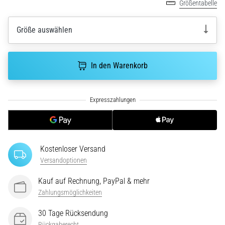
Größentabelle
ausgeführt,
wo…
Größe auswählen
6. 8. 2026
•
In den Warenkorb
Lesedauer 7 min
Läuferknie:
Ursachen,
Behandlung
und
Prävention
Das
Kostenloser Versand
Läuferknie,
Versandoptionen
auch
Kauf auf Rechnung, PayPal & mehr
bekannt
als
Zahlungsmöglichkeiten
Iliotibiales
30 Tage Rücksendung
Bandsyndrom
Rückgaberecht