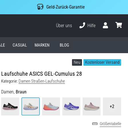
Geld-Zurück-Garantie
Über uns
Hilfe
Benutzer
Waren
ALE
CASUAL
MARKEN
BLOG
Neu
Kostenloser Versand
Laufschuhe ASICS GEL-Cumulus 28
Kategorie:
Damen Straßen-Laufschuhe
Damen,
Braun
+2
Größentabelle