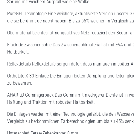
Sprung mit weichem Aufprall wie eine Wolke.
PureGEL Technologie Eine weichere, aktualisierte Version unserer 
die sie berühmt gemacht haben. Bis zu 65% weicher im Vergleich z
Obermaterial Leichtes, atmungsaktives Netz reduziert den Bedarf a
Fluidride Zwischensohle Das Zwischensohlmaterial ist mit EVA und 
Haltbarkeit.
Reflexdetails Reflexdetails sorgen dafür, dass man auch in später
OrthoLite X-30 Einlage Die Einlagen bieten Dämpfung und leiten glei
zu bewahren.
AHAR LO Gummigerback Das Gummi mit niedrigerer Dichte ist in wich
Haftung und Traktion mit robuster Haltbarkeit.
Die Einlagen werden mit einer Technologie gefärbt, die den Wasser
Vergleich zu herkömmlichen Färbetechnologien um bis zu 45% senk
Unterschied Ferse/Zehenkappe: 8 mm