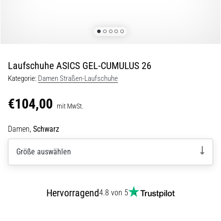
Beep-
Test:
Was
steckt
dahinter?
Laufschuhe ASICS GEL-CUMULUS 26
In
der
Kategorie:
Damen Straßen-Laufschuhe
Praxis
testet
€104,00
mit MwSt.
der
Shuttle-
Damen,
Schwarz
Run
Schnelligkeit,
Größe auswählen
Agilität
und
Richtungswechsel.
Wie
Hervorragend
4.8 von 5
wird
er
korrekt