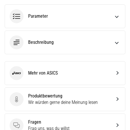
ausgeführt,
wo…
Parameter
6. 8. 2026
•
Lesedauer 7 min
Beschreibung
Läuferknie:
Ursachen,
Behandlung
und
Mehr von ASICS
ASICS
Prävention
Das
Läuferknie,
Produktbewertung
auch
Produktbewertung
Wir würden gerne deine Meinung lesen
bekannt
als
Iliotibiales
Fragen
Bandsyndrom
Fragen
Frag uns, was du willst