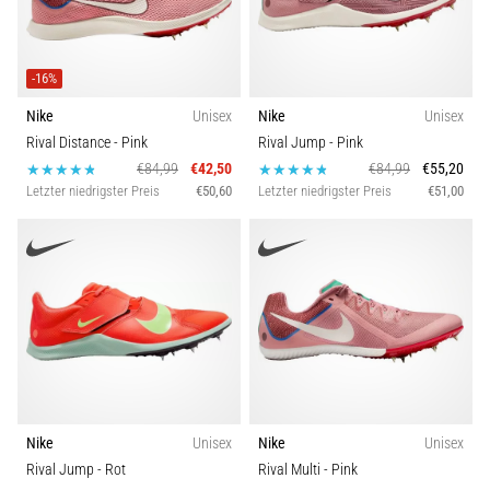
(ITBS),
ist
ein
weit
-16%
verbreitetes
Nike
Unisex
Nike
Unisex
gesundheitliches
Rival Distance
- Pink
Rival Jump
- Pink
Problem,
€84,99
€42,50
€84,99
€55,20
…
Letzter niedrigster Preis
€50,60
Letzter niedrigster Preis
€51,00
Alle
Artikel
anzeigen
Nike
Unisex
Nike
Unisex
Rival Jump
- Rot
Rival Multi
- Pink