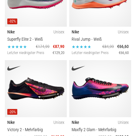
-32%
Nike
Unisex
Nike
Unisex
Superfly Elite 2
- Weiß
Rival Jump
- Weiß
€174,99
€87,90
€84,99
€66,60
Letzter niedrigster Preis
€129,20
Letzter niedrigster Preis
€66,60
-20%
Nike
Unisex
Nike
Unisex
Victory 2
- Mehrfarbig
Maxfly 2 Glam
- Mehrfarbig