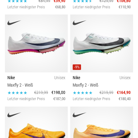
€84,99
€59,90
€129,99
€106,60
Letzter niedrigster Preis
€68,80
Letzter niedrigster Preis
€110,90
-9%
Nike
Unisex
Nike
Unisex
Maxfly 2
- Weiß
Maxfly 2
- Weiß
€219,99
€198,00
€219,99
€164,90
Letzter niedrigster Preis
€187,00
Letzter niedrigster Preis
€180,40