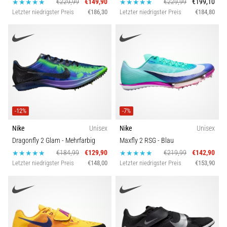
€229,99
€149,90
€229,99
€199,10
Letzter niedrigster Preis
€186,30
Letzter niedrigster Preis
€184,80
-12%
-7%
Nike
Unisex
Nike
Unisex
Dragonfly 2 Glam
- Mehrfarbig
Maxfly 2 RSG
- Blau
€184,99
€129,90
€219,99
€142,90
Letzter niedrigster Preis
€148,00
Letzter niedrigster Preis
€153,90