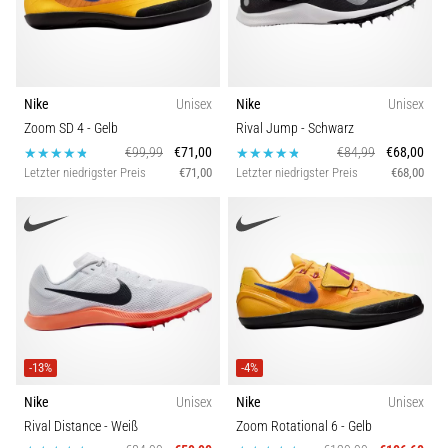
Nike
Unisex
Nike
Unisex
Zoom SD 4
- Gelb
Rival Jump
- Schwarz
€99,99
€71,00
€84,99
€68,00
Letzter niedrigster Preis
€71,00
Letzter niedrigster Preis
€68,00
-13%
-4%
Nike
Unisex
Nike
Unisex
Rival Distance
- Weiß
Zoom Rotational 6
- Gelb