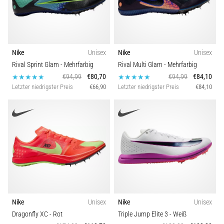
Nike
Unisex
Nike
Unisex
Rival Sprint Glam
- Mehrfarbig
Rival Multi Glam
- Mehrfarbig
€94,99
€80,70
€94,99
€84,10
Letzter niedrigster Preis
€66,90
Letzter niedrigster Preis
€84,10
Nike
Unisex
Nike
Unisex
Dragonfly XC
- Rot
Triple Jump Elite 3
- Weiß