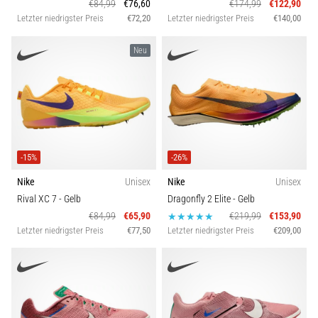
€84,99
€76,60
€174,99
€122,90
ausgeführt,
Letzter niedrigster Preis
€72,20
Letzter niedrigster Preis
€140,00
wo…
Neu
6. 8. 2026
•
Lesedauer 7 min
Läuferknie:
Ursachen,
Behandlung
-15%
-26%
und
Nike
Unisex
Nike
Unisex
Prävention
Rival XC 7
- Gelb
Dragonfly 2 Elite
- Gelb
Das
€84,99
€65,90
€219,99
€153,90
Läuferknie,
Letzter niedrigster Preis
€77,50
Letzter niedrigster Preis
€209,00
auch
bekannt
als
Iliotibiales
Bandsyndrom