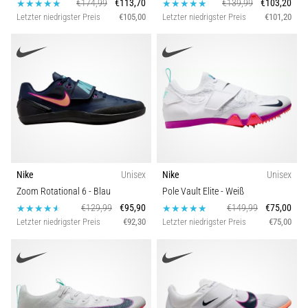
€174,99
€113,70
€139,99
€103,20
Letzter niedrigster Preis
€105,00
Letzter niedrigster Preis
€101,20
Nike
Unisex
Nike
Unisex
Zoom Rotational 6
- Blau
Pole Vault Elite
- Weiß
€129,99
€95,90
€149,99
€75,00
Letzter niedrigster Preis
€92,30
Letzter niedrigster Preis
€75,00