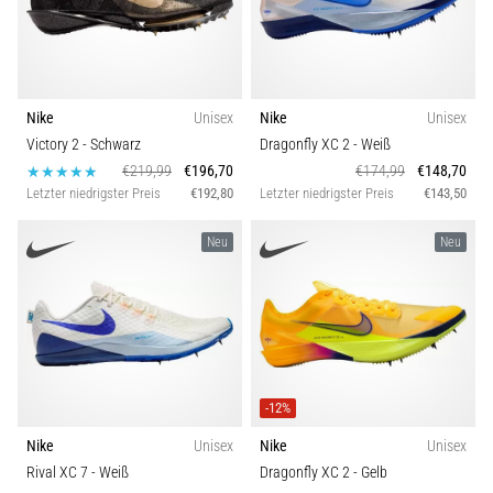
Beep-
Farbe
Test:
Was
Distanz
steckt
dahinter?
Nike
Unisex
Nike
Unisex
Funktion
In
Victory 2
- Schwarz
Dragonfly XC 2
- Weiß
der
€219,99
€196,70
€174,99
€148,70
Praxis
Letzter niedrigster Preis
€192,80
Letzter niedrigster Preis
€143,50
Eigenschaften
testet
der
Neu
Neu
Kollektion
Shuttle-
Run
Schnelligkeit,
Gewicht
Agilität
und
Richtungswechsel.
Schuhweite
-12%
Wie
wird
Nike
Unisex
Nike
Unisex
er
Rival XC 7
- Weiß
Dragonfly XC 2
- Gelb
korrekt