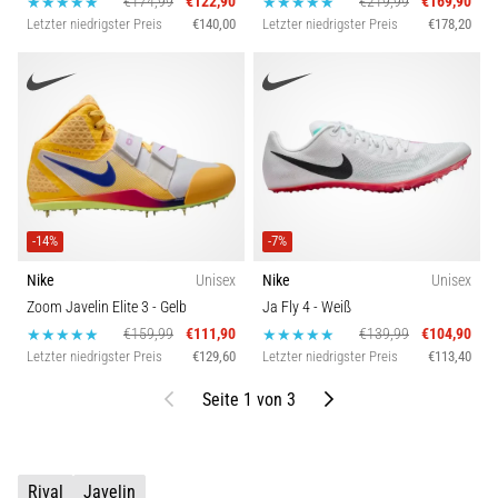
€174,99
€122,90
€219,99
€169,90
Letzter niedrigster Preis
€140,00
Letzter niedrigster Preis
€178,20
-14%
-7%
Nike
Unisex
Nike
Unisex
Zoom Javelin Elite 3
- Gelb
Ja Fly 4
- Weiß
€159,99
€111,90
€139,99
€104,90
Letzter niedrigster Preis
€129,60
Letzter niedrigster Preis
€113,40
Bisherige
Weiter
Seite 1 von 3
Rival
Javelin