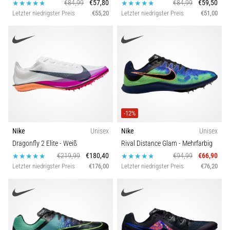
€84,99
€57,80
€84,99
€59,50
Letzter niedrigster Preis
€55,20
Letzter niedrigster Preis
€51,00
-12%
Nike
Unisex
Nike
Unisex
Dragonfly 2 Elite
- Weiß
Rival Distance Glam
- Mehrfarbig
€219,99
€180,40
€94,99
€66,90
Letzter niedrigster Preis
€176,00
Letzter niedrigster Preis
€76,20