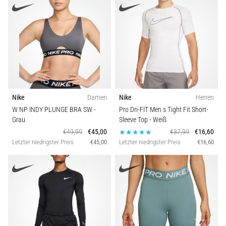
Nike
Damen
Nike
Herren
W NP INDY PLUNGE BRA SW
-
Pro Dri-FIT Men s Tight Fit Short-
Grau
Sleeve Top
- Weiß
€49,99
€45,00
€37,99
€16,60
Letzter niedrigster Preis
€45,00
Letzter niedrigster Preis
€16,60