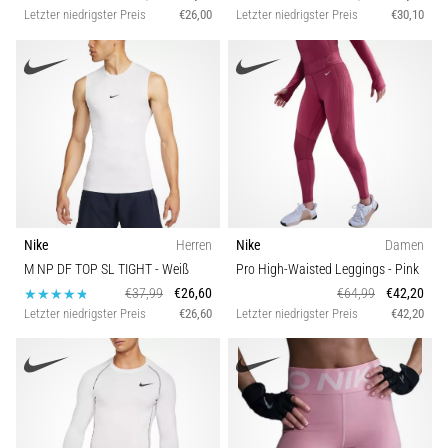
Letzter niedrigster Preis
€26,00
Letzter niedrigster Preis
€30,10
Nike
Herren
Nike
Damen
M NP DF TOP SL TIGHT
- Weiß
Pro High-Waisted Leggings
- Pink
€37,99
€26,60
€64,99
€42,20
Letzter niedrigster Preis
€26,60
Letzter niedrigster Preis
€42,20