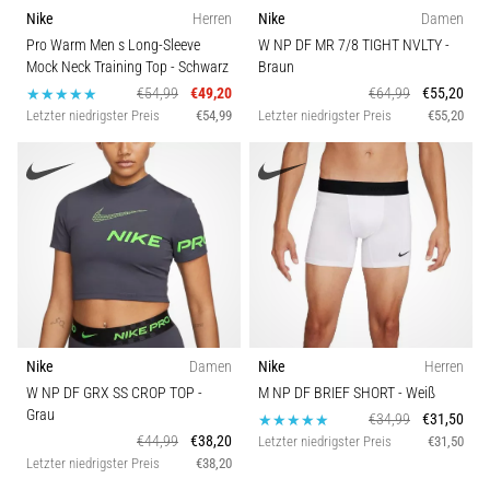
Nike
Herren
Nike
Damen
Pro Warm Men s Long-Sleeve
W NP DF MR 7/8 TIGHT NVLTY
-
Mock Neck Training Top
- Schwarz
Braun
€54,99
€49,20
€64,99
€55,20
Letzter niedrigster Preis
€54,99
Letzter niedrigster Preis
€55,20
Nike
Damen
Nike
Herren
W NP DF GRX SS CROP TOP
-
M NP DF BRIEF SHORT
- Weiß
Grau
€34,99
€31,50
€44,99
€38,20
Letzter niedrigster Preis
€31,50
Letzter niedrigster Preis
€38,20