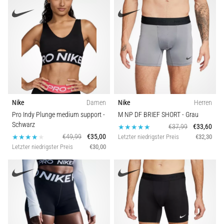
Nike
Damen
Nike
Herren
Pro Indy Plunge medium support
-
M NP DF BRIEF SHORT
- Grau
Schwarz
€37,99
€33,60
€49,99
€35,00
Letzter niedrigster Preis
€32,30
Letzter niedrigster Preis
€30,00