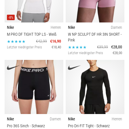
-8%
Nike
Herren
Nike
Damen
M PRO DF TIGHT TOP LS
- Weiß
W NP SCULPT DF HR 3IN SHORT
-
Pink
€42,99
€16,90
€39,99
€28,00
Letzter niedrigster Preis
€18,40
Letzter niedrigster Preis
€28,00
Nike
Damen
Nike
Herren
Pro 365 5inch
- Schwarz
Pro Dri-FIT Tight
- Schwarz