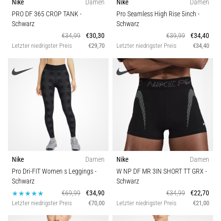
Nike
Damen
Nike
Damen
PRO DF 365 CROP TANK
-
Pro Seamless High Rise 5inch
-
Schwarz
Schwarz
€34,99
€30,30
€39,99
€34,40
Letzter niedrigster Preis
€29,70
Letzter niedrigster Preis
€34,40
Nike
Damen
Nike
Damen
Pro Dri-FIT Women s Leggings
-
W NP DF MR 3IN SHORT TT GRX
-
Schwarz
Schwarz
€69,99
€34,90
€34,99
€22,70
Letzter niedrigster Preis
€70,00
Letzter niedrigster Preis
€21,00