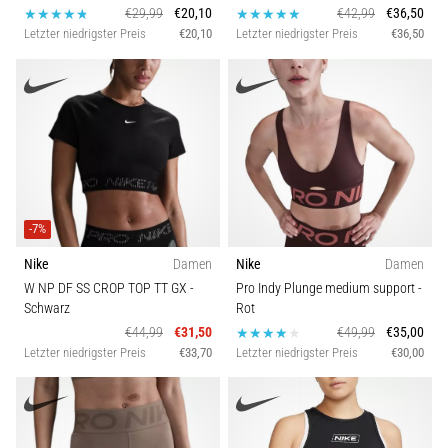
€29,99
€20,10
€42,99
€36,50
Letzter niedrigster Preis
€20,10
Letzter niedrigster Preis
€36,50
-7%
Nike
Damen
Nike
Damen
W NP DF SS CROP TOP TT GX
-
Pro Indy Plunge medium support
-
Schwarz
Rot
€44,99
€31,50
€49,99
€35,00
Letzter niedrigster Preis
€33,70
Letzter niedrigster Preis
€30,00