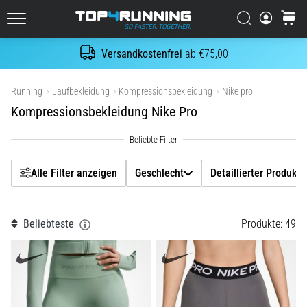
Es
tut
Filtr
Suchen
Warenk
Top4Running.at
weh,
aber
Versandkostenfrei
ab €75,00
Suche
es
Geschlecht
lohnt
Produkte anzeigen
Running
Laufbekleidung
Kompressionsbekleidung
Nike pro
sich!
Welche
Kompressionsbekleidung Nike Pro
Detaillierter Produkttyp
Vorteile
bietet
Größe
es,
…
Alle Filter anzeigen
Geschlecht
Detaillierter Produktt
Farbe
7. 8. 2026
Beliebteste
Produkte: 49
•
Preis
Lesedauer 6 min
Shuttle-
Funktion
Run
und