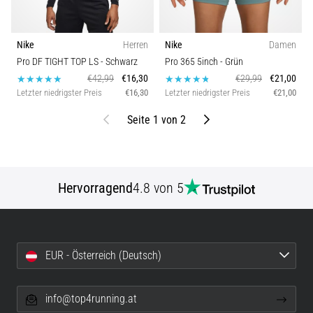
Nike
Herren
Nike
Damen
Pro DF TIGHT TOP LS
- Schwarz
Pro 365 5inch
- Grün
€42,99
€16,30
€29,99
€21,00
Letzter niedrigster Preis
€16,30
Letzter niedrigster Preis
€21,00
Bisherige
Weiter
Seite 1 von 2
Hervorragend
4.8 von 5
EUR - Österreich (Deutsch)
info@top4running.at