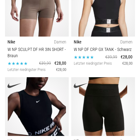
Nike
Damen
Nike
Damen
W NP SCULPT DF HR 3IN SHORT
-
W NP DF CRP GX TANK
- Schwarz
Braun
€39,99
€28,00
€39,99
€28,00
Letzter niedrigster Preis
€28,00
Letzter niedrigster Preis
€28,00