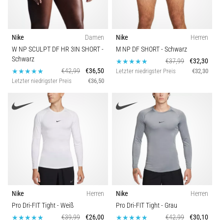
Nike
Damen
Nike
Herren
W NP SCULPT DF HR 3IN SHORT
-
M NP DF SHORT
- Schwarz
Schwarz
€37,99
€32,30
€42,99
€36,50
Letzter niedrigster Preis
€32,30
Letzter niedrigster Preis
€36,50
Nike
Herren
Nike
Herren
Pro Dri-FIT Tight
- Weiß
Pro Dri-FIT Tight
- Grau
€39,99
€26,00
€42,99
€30,10